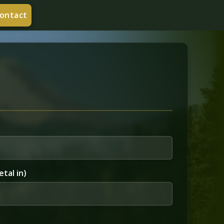
ontact
etal in)